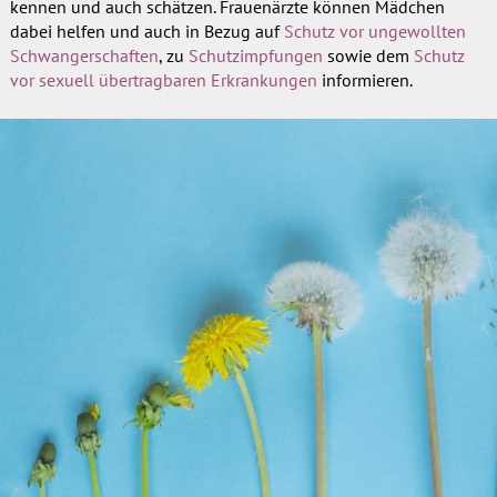
kennen und auch schätzen. Frauenärzte können Mädchen
dabei helfen und auch in Bezug auf
Schutz vor ungewollten
Schwangerschaften
, zu
Schutzimpfungen
sowie dem
Schutz
vor sexuell übertragbaren Erkrankungen
informieren.