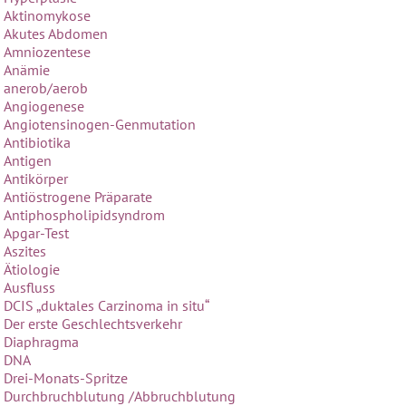
Aktinomykose
Akutes Abdomen
Amniozentese
Anämie
anerob/aerob
Angiogenese
Angiotensinogen-Genmutation
Antibiotika
Antigen
Antikörper
Antiöstrogene Präparate
Antiphospholipidsyndrom
Apgar-Test
Aszites
Ätiologie
Ausfluss
DCIS „duktales Carzinoma in situ“
Der erste Geschlechtsverkehr
Diaphragma
DNA
Drei-Monats-Spritze
Durchbruchblutung /Abbruchblutung