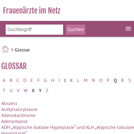
Frauenärzte im Netz
> Glossar
GLOSSAR
A
B
C
D
E
F
G
H
I
J
K
L
M
N
O
P
Q
R
S
T
U
V
W
X
Y
Z
Abszess
Acetylsalicylsäure
Adenokarzinome
Adenomyose
ADH „Atypische duktale Hyperplasie“ und ALH „Atypische lobulär
Hyperplasie“