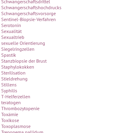
Schwangerschaftsdrittel
Schwangerschaftshochdrucks
Schwangerschaftsvorsorge
Sentinel-Biopsie-Verfahren
Serotonin
Sexualität
Sexualtrieb
sexuelle Orientierung
Siegelringzellen
Spastik
Stanzbiopsie der Brust
Staphylokokken
Sterilisation
Stieldrehung
Stillens
Syphilis
T-Helferzellen
teratogen
Thrombozytopenie
Toxämie
Toxikose
Toxoplasmose
Treponema pallidum