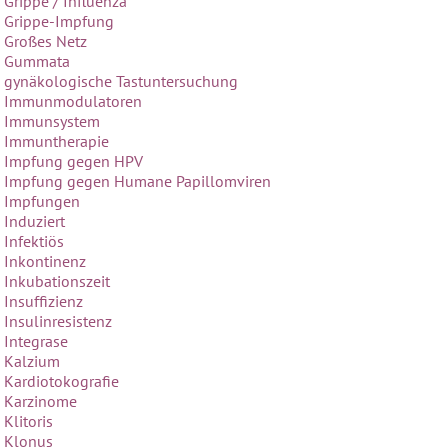
Grippe / Influenza
Grippe-Impfung
Großes Netz
Gummata
gynäkologische Tastuntersuchung
Immunmodulatoren
Immunsystem
Immuntherapie
Impfung gegen HPV
Impfung gegen Humane Papillomviren
Impfungen
Induziert
Infektiös
Inkontinenz
Inkubationszeit
Insuffizienz
Insulinresistenz
Integrase
Kalzium
Kardiotokografie
Karzinome
Klitoris
Klonus