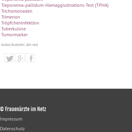
Treponema-pallidum-Hämagglutinations-Test (TPHA)
Trichomonaden
Trimenon
Tröpfcheninfektion
Tuberkulose
Tumormarker
Autor/Autoren: äin-red
© Frauenärzte im Netz
Impressum
Datenschutz