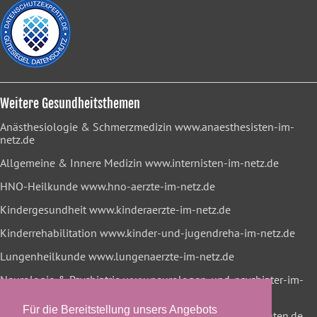
Weitere Gesundheitsthemen
Anästhesiologie & Schmerzmedizin
www.anaesthesisten-im-
netz.de
Allgemeine & Innere Medizin
www.internisten-im-netz.de
HNO-Heilkunde
www.hno-aerzte-im-netz.de
Kindergesundheit
www.kinderaerzte-im-netz.de
Kinderrehabilitation
www.kinder-und-jugendreha-im-netz.de
Lungenheilkunde
www.lungenaerzte-im-netz.de
Neurologie & Psychiatrie
www.neurologen-und-psychiater-im-
netz.org
Für die Bereitstellung unsers Angebots
Onkologische Rehabilitation
www.reha-hilft-krebspatienten.de