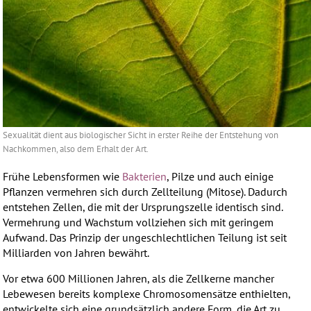
Sexualität dient aus biologischer Sicht in erster Reihe der Entstehung von
Nachkommen, also dem Erhalt der Art.
Frühe Lebensformen wie
Bakterien
, Pilze und auch einige
Pflanzen vermehren sich durch Zellteilung (Mitose). Dadurch
entstehen Zellen, die mit der Ursprungszelle identisch sind.
Vermehrung und Wachstum vollziehen sich mit geringem
Aufwand. Das Prinzip der ungeschlechtlichen Teilung ist seit
Milliarden von Jahren bewährt.
Vor etwa 600 Millionen Jahren, als die Zellkerne mancher
Lebewesen bereits komplexe Chromosomensätze enthielten,
entwickelte sich eine grundsätzlich andere Form, die Art zu