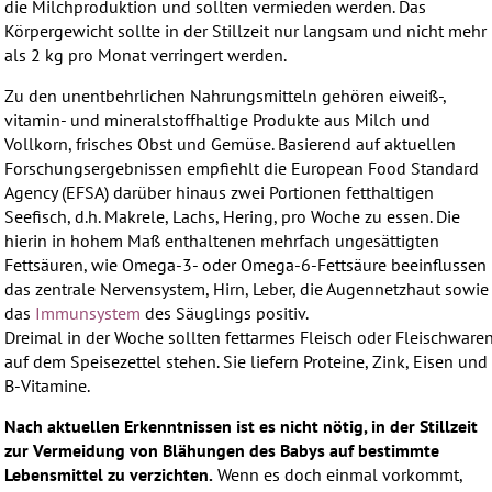
die Milchproduktion und sollten vermieden werden. Das
Körpergewicht sollte in der Stillzeit nur langsam und nicht mehr
als 2 kg pro Monat verringert werden.
Zu den unentbehrlichen Nahrungsmitteln gehören eiweiß-,
vitamin- und mineralstoffhaltige Produkte aus Milch und
Vollkorn, frisches Obst und Gemüse. Basierend auf aktuellen
Forschungsergebnissen empfiehlt die European Food Standard
Agency (EFSA) darüber hinaus zwei Portionen fetthaltigen
Seefisch, d.h. Makrele, Lachs, Hering, pro Woche zu essen. Die
hierin in hohem Maß enthaltenen mehrfach ungesättigten
Fettsäuren, wie Omega-3- oder Omega-6-Fettsäure beeinflussen
das zentrale Nervensystem, Hirn, Leber, die Augennetzhaut sowie
das
Immunsystem
des Säuglings positiv.
Dreimal in der Woche sollten fettarmes Fleisch oder Fleischware
auf dem Speisezettel stehen. Sie liefern Proteine, Zink, Eisen und
B-Vitamine.
Nach aktuellen Erkenntnissen ist es nicht nötig, in der Stillzeit
zur Vermeidung von Blähungen des Babys auf bestimmte
Lebensmittel zu verzichten.
Wenn es doch einmal vorkommt,