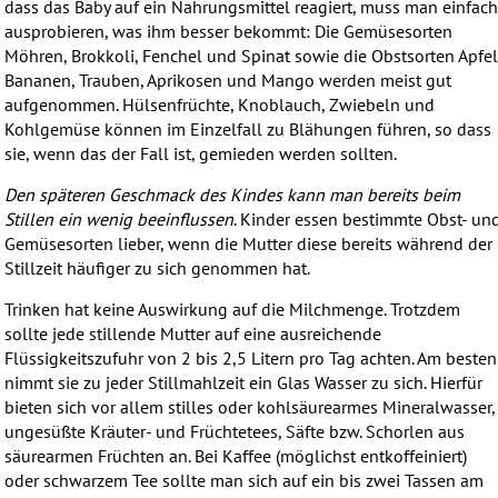
dass das Baby auf ein Nahrungsmittel reagiert, muss man einfac
ausprobieren, was ihm besser bekommt: Die Gemüsesorten
Möhren, Brokkoli, Fenchel und Spinat sowie die Obstsorten Apfel
Bananen, Trauben, Aprikosen und Mango werden meist gut
aufgenommen. Hülsenfrüchte, Knoblauch, Zwiebeln und
Kohlgemüse können im Einzelfall zu Blähungen führen, so dass
sie, wenn das der Fall ist, gemieden werden sollten.
Den späteren Geschmack des Kindes kann man bereits beim
Stillen ein wenig beeinflussen
. Kinder essen bestimmte Obst- un
Gemüsesorten lieber, wenn die Mutter diese bereits während der
Stillzeit häufiger zu sich genommen hat.
Trinken hat keine Auswirkung auf die Milchmenge. Trotzdem
sollte jede stillende Mutter auf eine ausreichende
Flüssigkeitszufuhr von 2 bis 2,5 Litern pro Tag achten. Am besten
nimmt sie zu jeder Stillmahlzeit ein Glas Wasser zu sich. Hierfür
bieten sich vor allem stilles oder kohlsäurearmes Mineralwasser,
ungesüßte Kräuter- und Früchtetees, Säfte bzw. Schorlen aus
säurearmen Früchten an. Bei Kaffee (möglichst entkoffeiniert)
oder schwarzem Tee sollte man sich auf ein bis zwei Tassen am