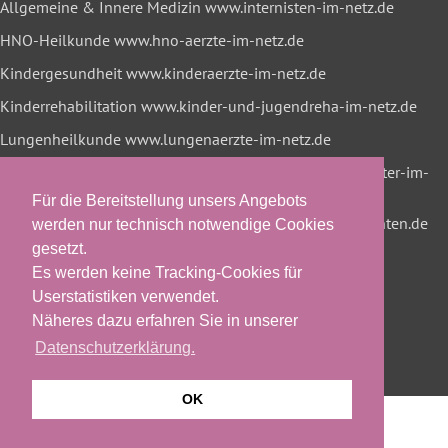
Allgemeine & Innere Medizin
www.internisten-im-netz.de
HNO-Heilkunde
www.hno-aerzte-im-netz.de
Kindergesundheit
www.kinderaerzte-im-netz.de
Kinderrehabilitation
www.kinder-und-jugendreha-im-netz.de
Lungenheilkunde
www.lungenaerzte-im-netz.de
Neurologie & Psychiatrie
www.neurologen-und-psychiater-im-
netz.org
Für die Bereitstellung unsers Angebots
Onkologische Rehabilitation
www.reha-hilft-krebspatienten.de
werden nur technisch notwendige Cookies
gesetzt.
Es werden keine Tracking-Cookies für
Userstatistiken verwendet.
Näheres dazu erfahren Sie in unserer
Datenschutzerklärung.
OK