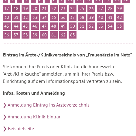
17
18
19
20
21
22
23
24
25
26
27
28
29
30
31
32
33
34
35
36
37
38
39
40
41
42
43
44
45
46
47
48
49
50
51
52
53
54
55
56
57
58
59
60
61
62
63
Eintrag im Ärzte-/Klinikverzeichnis von „Frauenärzte im Netz“
Sie können Ihre Praxis oder Klinik für die bundesweite
"Arzt-/Kliniksuche" anmelden, um mit Ihrer Praxis bzw.
Einrichtung auf dem Informationsportal vertreten zu sein.
Infos, Kosten und Anmeldung
❯ Anmeldung Eintrag ins Ärzteverzeichnis
❯ Anmeldung Klinik-Eintrag
❯ Beispielseite