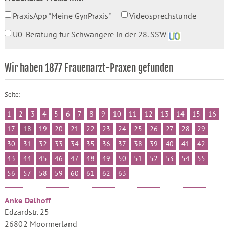
PraxisApp "Meine GynPraxis"
Videosprechstunde
U0-Beratung für Schwangere in der 28. SSW
Wir haben 1877 Frauenarzt-Praxen gefunden
Seite:
1
2
3
4
5
6
7
8
9
10
11
12
13
14
15
16
17
18
19
20
21
22
23
24
25
26
27
28
29
30
31
32
33
34
35
36
37
38
39
40
41
42
43
44
45
46
47
48
49
50
51
52
53
54
55
56
57
58
59
60
61
62
63
Anke Dalhoff
Edzardstr. 25
26802 Moormerland