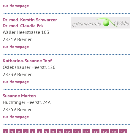
zur Homepage
Dr. med. Kerstin Schwarzer
Dr. med. Claudia Eck
Waller Heerstrasse 103
28219 Bremen
zur Homepage
Katharina-Susanne Topf
Oslebshauser Heerstr. 126
28239 Bremen
zur Homepage
Susanne Marten
Huchtinger Heerstr. 24A
28259 Bremen
zur Homepage
1
2
3
4
5
6
7
8
9
10
11
12
13
14
15
16