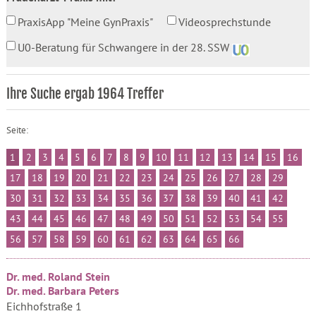
PraxisApp "Meine GynPraxis"
Videosprechstunde
U0-Beratung für Schwangere in der 28. SSW
Ihre Suche ergab 1964 Treffer
Seite:
1
2
3
4
5
6
7
8
9
10
11
12
13
14
15
16
17
18
19
20
21
22
23
24
25
26
27
28
29
30
31
32
33
34
35
36
37
38
39
40
41
42
43
44
45
46
47
48
49
50
51
52
53
54
55
56
57
58
59
60
61
62
63
64
65
66
Dr. med. Roland Stein
Dr. med. Barbara Peters
Eichhofstraße 1