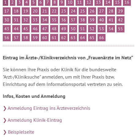
1
2
3
4
5
6
7
8
9
10
11
12
13
14
15
16
17
18
19
20
21
22
23
24
25
26
27
28
29
30
31
32
33
34
35
36
37
38
39
40
41
42
43
44
45
46
47
48
49
50
51
52
53
54
55
56
57
58
59
60
61
62
63
64
65
66
Eintrag im Ärzte-/Klinikverzeichnis von „Frauenärzte im Netz“
Sie können Ihre Praxis oder Klinik für die bundesweite
"Arzt-/Kliniksuche" anmelden, um mit Ihrer Praxis bzw.
Einrichtung auf dem Informationsportal vertreten zu sein.
Infos, Kosten und Anmeldung
❯ Anmeldung Eintrag ins Ärzteverzeichnis
❯ Anmeldung Klinik-Eintrag
❯ Beispielseite