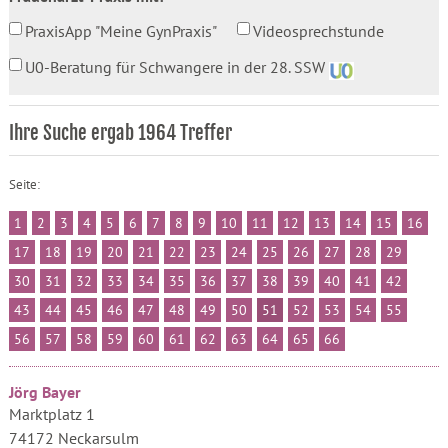
PraxisApp "Meine GynPraxis"
Videosprechstunde
U0-Beratung für Schwangere in der 28. SSW
Ihre Suche ergab 1964 Treffer
Seite:
1
2
3
4
5
6
7
8
9
10
11
12
13
14
15
16
17
18
19
20
21
22
23
24
25
26
27
28
29
30
31
32
33
34
35
36
37
38
39
40
41
42
43
44
45
46
47
48
49
50
51
52
53
54
55
56
57
58
59
60
61
62
63
64
65
66
Jörg Bayer
Marktplatz 1
74172 Neckarsulm