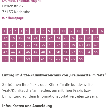
Dr. med. Thomas Rupnik
Herrenstr. 23
76133 Karlsruhe
zur Homepage
1
2
3
4
5
6
7
8
9
10
11
12
13
14
15
16
17
18
19
20
21
22
23
24
25
26
27
28
29
30
31
32
33
34
35
36
37
38
39
40
41
42
43
44
45
46
47
48
49
50
51
52
53
54
55
56
57
58
59
60
61
62
63
64
65
66
Eintrag im Ärzte-/Klinikverzeichnis von „Frauenärzte im Netz“
Sie können Ihre Praxis oder Klinik für die bundesweite
"Arzt-/Kliniksuche" anmelden, um mit Ihrer Praxis bzw.
Einrichtung auf dem Informationsportal vertreten zu sein.
Infos, Kosten und Anmeldung