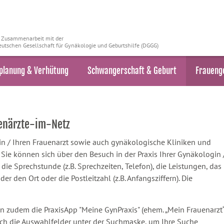
n Zusammenarbeit mit der
utschen Gesellschaft für Gynäkologie und Geburtshilfe (DGGG)
planung & Verhütung
Schwangerschaft & Geburt
Fraueng
uenärzte-im-Netz
ztin / Ihren Frauenarzt sowie auch gynäkologische Kliniken und
ie können sich über den Besuch in der Praxis Ihrer Gynäkologin 
 die Sprechstunde (z.B. Sprechzeiten, Telefon), die Leistungen, das
 den Ort oder die Postleitzahl (z.B. Anfangsziffern). Die
n zudem die PraxisApp "Meine GynPraxis" (ehem. „Mein Frauenarzt“
ach die Auswahlfelder unter der Suchmaske, um Ihre Suche