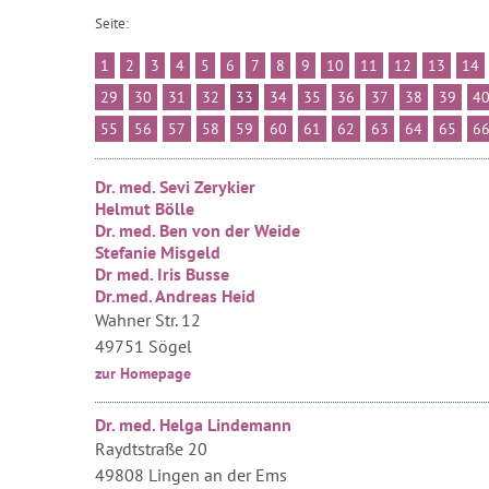
Seite:
1
2
3
4
5
6
7
8
9
10
11
12
13
14
29
30
31
32
33
34
35
36
37
38
39
4
55
56
57
58
59
60
61
62
63
64
65
6
Dr. med. Sevi Zerykier
Helmut Bölle
Dr. med. Ben von der Weide
Stefanie Misgeld
Dr med. Iris Busse
Dr.med. Andreas Heid
Wahner Str. 12
49751 Sögel
zur Homepage
Dr. med. Helga Lindemann
Raydtstraße 20
49808 Lingen an der Ems