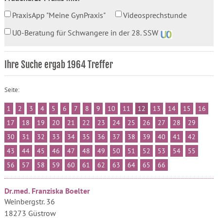
PraxisApp "Meine GynPraxis"
Videosprechstunde
U0-Beratung für Schwangere in der 28. SSW
Ihre Suche ergab 1964 Treffer
Seite:
1
2
3
4
5
6
7
8
9
10
11
12
13
14
15
16
17
18
19
20
21
22
23
24
25
26
27
28
29
30
31
32
33
34
35
36
37
38
39
40
41
42
43
44
45
46
47
48
49
50
51
52
53
54
55
56
57
58
59
60
61
62
63
64
65
66
Dr.med. Franziska Boelter
Weinbergstr. 36
18273 Güstrow