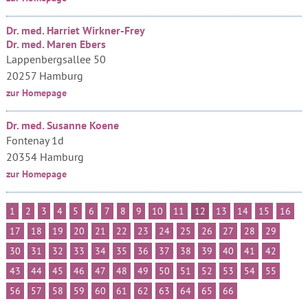
Dr. med. Harriet Wirkner-Frey
Dr. med. Maren Ebers
Lappenbergsallee 50
20257 Hamburg
zur Homepage
Dr. med. Susanne Koene
Fontenay 1d
20354 Hamburg
zur Homepage
1
2
3
4
5
6
7
8
9
10
11
12
13
14
15
16
17
18
19
20
21
22
23
24
25
26
27
28
29
30
31
32
33
34
35
36
37
38
39
40
41
42
43
44
45
46
47
48
49
50
51
52
53
54
55
56
57
58
59
60
61
62
63
64
65
66