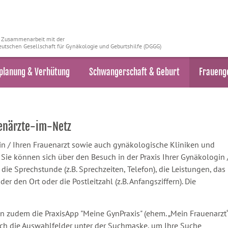
n Zusammenarbeit mit der
utschen Gesellschaft für Gynäkologie und Geburtshilfe (DGGG)
planung & Verhütung
Schwangerschaft & Geburt
Fraueng
uenärzte-im-Netz
ztin / Ihren Frauenarzt sowie auch gynäkologische Kliniken und
ie können sich über den Besuch in der Praxis Ihrer Gynäkologin 
 die Sprechstunde (z.B. Sprechzeiten, Telefon), die Leistungen, das
 den Ort oder die Postleitzahl (z.B. Anfangsziffern). Die
n zudem die PraxisApp "Meine GynPraxis" (ehem. „Mein Frauenarzt“
ach die Auswahlfelder unter der Suchmaske, um Ihre Suche