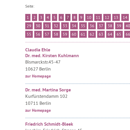
Seite:
1
2
3
4
5
6
7
8
9
10
11
12
13
14
29
30
31
32
33
34
35
36
37
38
39
4
55
56
57
58
59
60
61
62
63
64
65
6
Claudia Ehle
Dr. med. Kirsten Kuhlmann
Bismarckstr.45-47
10627 Berlin
zur Homepage
Dr. med. Martina Sorge
Kurfürstendamm 102
10711 Berlin
zur Homepage
Friedrich Schmidt-Bleek