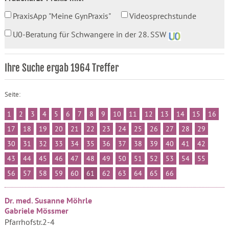
PraxisApp "Meine GynPraxis"
Videosprechstunde
U0-Beratung für Schwangere in der 28. SSW
Ihre Suche ergab 1964 Treffer
Seite:
1
2
3
4
5
6
7
8
9
10
11
12
13
14
15
16
17
18
19
20
21
22
23
24
25
26
27
28
29
30
31
32
33
34
35
36
37
38
39
40
41
42
43
44
45
46
47
48
49
50
51
52
53
54
55
56
57
58
59
60
61
62
63
64
65
66
Dr. med. Susanne Möhrle
Gabriele Mössmer
Pfarrhofstr.2-4