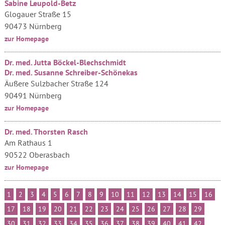
Sabine Leupold-Betz
Glogauer Straße 15
90473 Nürnberg
zur Homepage
Dr. med. Jutta Böckel-Blechschmidt
Dr. med. Susanne Schreiber-Schönekas
Äußere Sulzbacher Straße 124
90491 Nürnberg
zur Homepage
Dr. med. Thorsten Rasch
Am Rathaus 1
90522 Oberasbach
zur Homepage
1
2
3
4
5
6
7
8
9
10
11
12
13
14
15
16
17
18
19
20
21
22
23
24
25
26
27
28
29
30
31
32
33
34
35
36
37
38
39
40
41
42