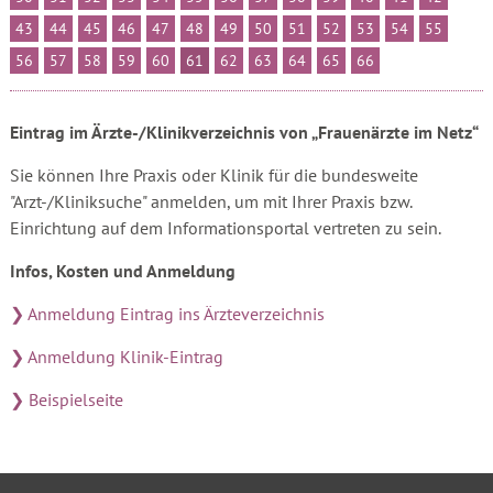
43
44
45
46
47
48
49
50
51
52
53
54
55
56
57
58
59
60
61
62
63
64
65
66
Eintrag im Ärzte-/Klinikverzeichnis von „Frauenärzte im Netz“
Sie können Ihre Praxis oder Klinik für die bundesweite
"Arzt-/Kliniksuche" anmelden, um mit Ihrer Praxis bzw.
Einrichtung auf dem Informationsportal vertreten zu sein.
Infos, Kosten und Anmeldung
❯ Anmeldung Eintrag ins Ärzteverzeichnis
❯ Anmeldung Klinik-Eintrag
❯ Beispielseite