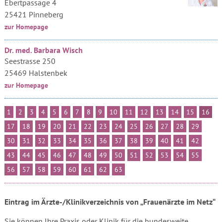
Ebertpassage 4
25421 Pinneberg
zur Homepage
Dr. med. Barbara Wisch
Seestrasse 250
25469 Halstenbek
zur Homepage
1
2
3
4
5
6
7
8
9
10
11
12
13
14
15
16
17
18
19
20
21
22
23
24
25
26
27
28
29
30
31
32
33
34
35
36
37
38
39
40
41
42
43
44
45
46
47
48
49
50
51
52
53
54
55
56
57
58
59
60
61
62
63
Eintrag im Ärzte-/Klinikverzeichnis von „Frauenärzte im Netz“
Sie können Ihre Praxis oder Klinik für die bundesweite