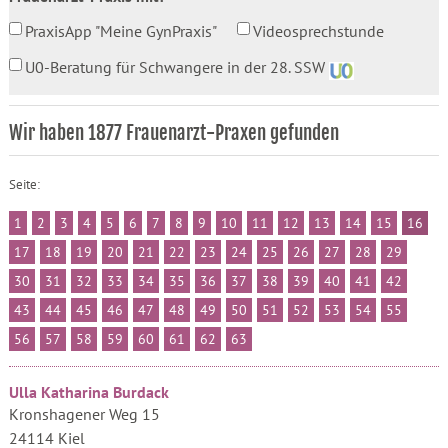
PraxisApp "Meine GynPraxis"
Videosprechstunde
U0-Beratung für Schwangere in der 28. SSW
Wir haben 1877 Frauenarzt-Praxen gefunden
Seite:
1
2
3
4
5
6
7
8
9
10
11
12
13
14
15
16
17
18
19
20
21
22
23
24
25
26
27
28
29
30
31
32
33
34
35
36
37
38
39
40
41
42
43
44
45
46
47
48
49
50
51
52
53
54
55
56
57
58
59
60
61
62
63
Ulla Katharina Burdack
Kronshagener Weg 15
24114 Kiel