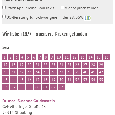
PraxisApp "Meine GynPraxis"
Videosprechstunde
U0-Beratung für Schwangere in der 28. SSW
Wir haben 1877 Frauenarzt-Praxen gefunden
Seite:
1
2
3
4
5
6
7
8
9
10
11
12
13
14
15
16
17
18
19
20
21
22
23
24
25
26
27
28
29
30
31
32
33
34
35
36
37
38
39
40
41
42
43
44
45
46
47
48
49
50
51
52
53
54
55
56
57
58
59
60
61
62
63
Dr. med. Susanne Goldenstein
Geiselhöringer Straße 63
94315 Straubing