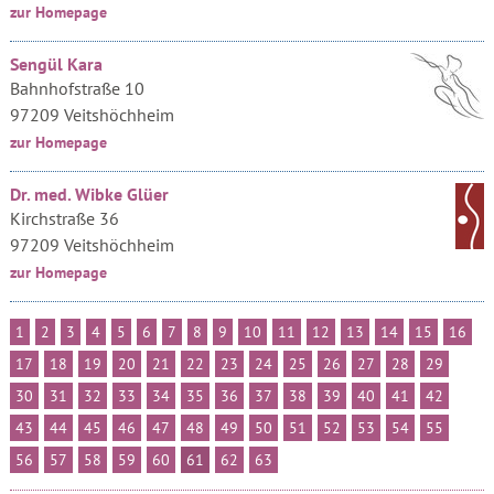
zur Homepage
Sengül Kara
Bahnhofstraße 10
97209 Veitshöchheim
zur Homepage
Dr. med. Wibke Glüer
Kirchstraße 36
97209 Veitshöchheim
zur Homepage
1
2
3
4
5
6
7
8
9
10
11
12
13
14
15
16
17
18
19
20
21
22
23
24
25
26
27
28
29
30
31
32
33
34
35
36
37
38
39
40
41
42
43
44
45
46
47
48
49
50
51
52
53
54
55
56
57
58
59
60
61
62
63