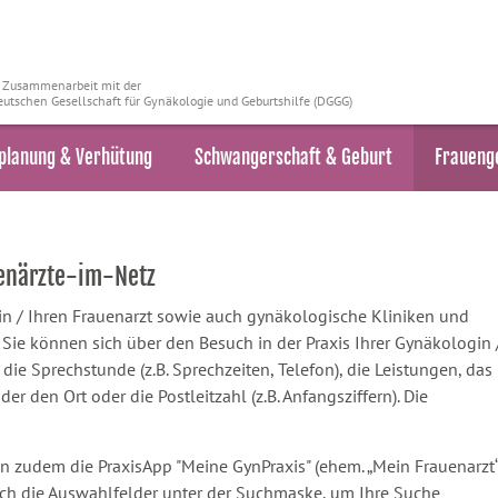
n Zusammenarbeit mit der
utschen Gesellschaft für Gynäkologie und Geburtshilfe (DGGG)
planung & Verhütung
Schwangerschaft & Geburt
Fraueng
uenärzte-im-Netz
ztin / Ihren Frauenarzt sowie auch gynäkologische Kliniken und
ie können sich über den Besuch in der Praxis Ihrer Gynäkologin 
 die Sprechstunde (z.B. Sprechzeiten, Telefon), die Leistungen, das
 den Ort oder die Postleitzahl (z.B. Anfangsziffern). Die
n zudem die PraxisApp "Meine GynPraxis" (ehem. „Mein Frauenarzt“
ach die Auswahlfelder unter der Suchmaske, um Ihre Suche