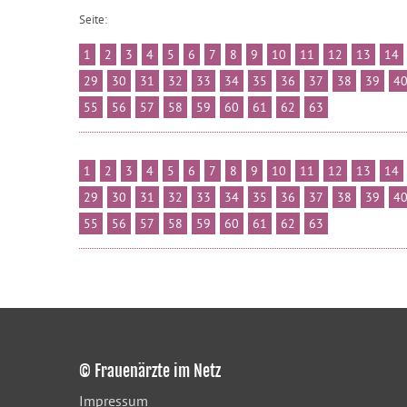
Seite:
1
2
3
4
5
6
7
8
9
10
11
12
13
14
29
30
31
32
33
34
35
36
37
38
39
4
55
56
57
58
59
60
61
62
63
1
2
3
4
5
6
7
8
9
10
11
12
13
14
29
30
31
32
33
34
35
36
37
38
39
4
55
56
57
58
59
60
61
62
63
© Frauenärzte im Netz
Impressum