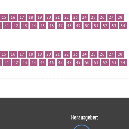
15
16
17
18
19
20
21
22
23
24
25
26
27
28
0
41
42
43
44
45
46
47
48
49
50
51
52
53
54
15
16
17
18
19
20
21
22
23
24
25
26
27
28
0
41
42
43
44
45
46
47
48
49
50
51
52
53
54
Herausgeber: