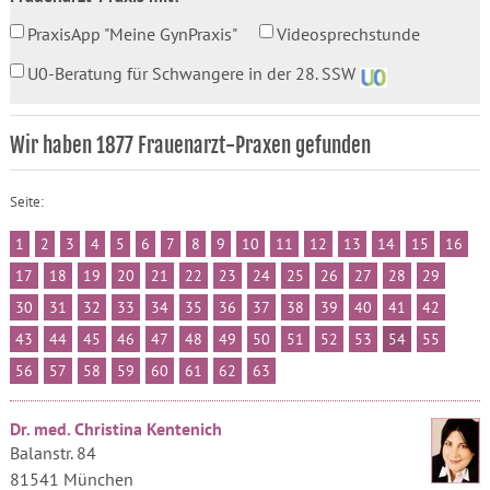
PraxisApp "Meine GynPraxis"
Videosprechstunde
U0-Beratung für Schwangere in der 28. SSW
Wir haben 1877 Frauenarzt-Praxen gefunden
Seite:
1
2
3
4
5
6
7
8
9
10
11
12
13
14
15
16
17
18
19
20
21
22
23
24
25
26
27
28
29
30
31
32
33
34
35
36
37
38
39
40
41
42
43
44
45
46
47
48
49
50
51
52
53
54
55
56
57
58
59
60
61
62
63
Dr. med. Christina Kentenich
Balanstr. 84
81541 München