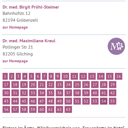
Dr. med. Birgit Pröhl-Steimer
Bahnhofstr. 12
82194 Gröbenzell
zur Homepage
Dr. med. Maximiliane Kreul
Pollinger Str 21
82205 Gilching
zur Homepage
1
2
3
4
5
6
7
8
9
10
11
12
13
14
15
16
17
18
19
20
21
22
23
24
25
26
27
28
29
30
31
32
33
34
35
36
37
38
39
40
41
42
43
44
45
46
47
48
49
50
51
52
53
54
55
56
57
58
59
60
61
62
63