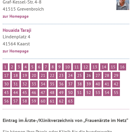
Graf-Kessel-Str. 4-8
41515 Grevenbroich
zur Homepage
Houaida Taraji
Lindenplatz 4
41564 Kaarst
zur Homepage
1
2
3
4
5
6
7
8
9
10
11
12
13
14
15
16
17
18
19
20
21
22
23
24
25
26
27
28
29
30
31
32
33
34
35
36
37
38
39
40
41
42
43
44
45
46
47
48
49
50
51
52
53
54
55
56
57
58
59
60
61
62
63
Eintrag im Ärzte-/Klinikverzeichnis von „Frauenärzte im Netz“
Sie können Ihre Praxis oder Klinik für die bundesweite