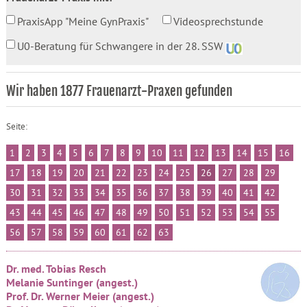
PraxisApp "Meine GynPraxis"
Videosprechstunde
U0-Beratung für Schwangere in der 28. SSW
Wir haben 1877 Frauenarzt-Praxen gefunden
Seite:
1
2
3
4
5
6
7
8
9
10
11
12
13
14
15
16
17
18
19
20
21
22
23
24
25
26
27
28
29
30
31
32
33
34
35
36
37
38
39
40
41
42
43
44
45
46
47
48
49
50
51
52
53
54
55
56
57
58
59
60
61
62
63
Dr. med. Tobias Resch
Melanie Suntinger (angest.)
Prof. Dr. Werner Meier (angest.)