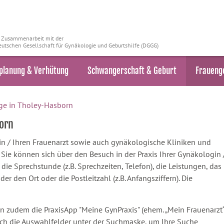
n Zusammenarbeit mit der
utschen Gesellschaft für Gynäkologie und Geburtshilfe (DGGG)
planung & Verhütung
Schwangerschaft & Geburt
Fraueng
ge in Tholey-Hasborn
orn
ztin / Ihren Frauenarzt sowie auch gynäkologische Kliniken und
ie können sich über den Besuch in der Praxis Ihrer Gynäkologin 
 die Sprechstunde (z.B. Sprechzeiten, Telefon), die Leistungen, das
 den Ort oder die Postleitzahl (z.B. Anfangsziffern). Die
n zudem die PraxisApp "Meine GynPraxis" (ehem. „Mein Frauenarzt“
ach die Auswahlfelder unter der Suchmaske, um Ihre Suche