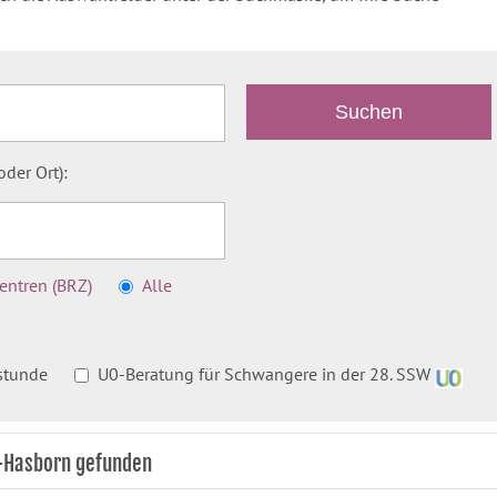
der Ort):
ntren (BRZ)
Alle
stunde
U0-Beratung für Schwangere in der 28. SSW
y-Hasborn gefunden