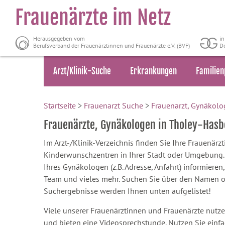
Frauenärzte im Netz
Herausgegeben vom
i
Berufsverband der Frauenärztinnen und Frauenärzte e.V. (BVF)
De
Arzt/Klinik-Suche
Erkrankungen
Familien
Startseite
>
Frauenarzt Suche
>
Frauenarzt, Gynäkolo
Frauenärzte, Gynäkologen in Tholey-Hasb
Im Arzt-/Klinik-Verzeichnis finden Sie Ihre Frauenär
Kinderwunschzentren in Ihrer Stadt oder Umgebung. S
Ihres Gynäkologen (z.B. Adresse, Anfahrt) informieren,
Team und vieles mehr. Suchen Sie über den Namen oder
Suchergebnisse werden Ihnen unten aufgelistet!
Viele unserer Frauenärztinnen und Frauenärzte nutze
und bieten eine Videosprechstunde. Nutzen Sie einf