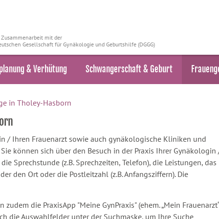
n Zusammenarbeit mit der
utschen Gesellschaft für Gynäkologie und Geburtshilfe (DGGG)
planung & Verhütung
Schwangerschaft & Geburt
Fraueng
ge in Tholey-Hasborn
orn
ztin / Ihren Frauenarzt sowie auch gynäkologische Kliniken und
ie können sich über den Besuch in der Praxis Ihrer Gynäkologin 
 die Sprechstunde (z.B. Sprechzeiten, Telefon), die Leistungen, das
 den Ort oder die Postleitzahl (z.B. Anfangsziffern). Die
n zudem die PraxisApp "Meine GynPraxis" (ehem. „Mein Frauenarzt“
ach die Auswahlfelder unter der Suchmaske, um Ihre Suche