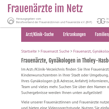
Frauenärzte im Netz
Herausgegeben vom
i
Berufsverband der Frauenärztinnen und Frauenärzte e.V. (BVF)
De
Arzt/Klinik-Suche
Erkrankungen
Familien
Startseite
>
Frauenarzt Suche
>
Frauenarzt, Gynäkolo
Frauenärzte, Gynäkologen in Tholey-Hasb
Im Arzt-/Klinik-Verzeichnis finden Sie Ihre Frauenär
Kinderwunschzentren in Ihrer Stadt oder Umgebung. S
Ihres Gynäkologen (z.B. Adresse, Anfahrt) informieren,
Team und vieles mehr. Suchen Sie über den Namen oder
Suchergebnisse werden Ihnen unten aufgelistet!
Viele unserer Frauenärztinnen und Frauenärzte nutze
und bieten eine Videosprechstunde. Nutzen Sie einf