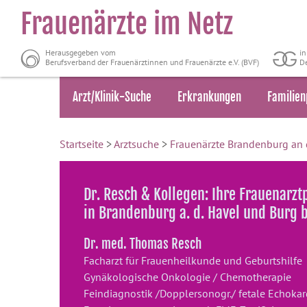
Frauenärzte im Netz
Herausgegeben vom
i
Berufsverband der Frauenärztinnen und Frauenärzte e.V. (BVF)
De
Arzt/Klinik-Suche
Erkrankungen
Familien
Startseite
>
Arztsuche
>
Frauenärzte Brandenburg an 
Dr. Resch & Kollegen: Ihre Frauenarzt
in Brandenburg a. d. Havel und Burg
Dr. med. Thomas Resch
Facharzt für Frauenheilkunde und Geburtshilfe
Gynäkologische Onkologie / Chemotherapie
Feindiagnostik /Dopplersonogr./ fetale Echokar