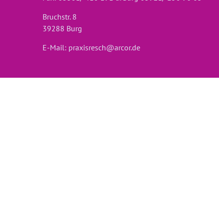
Bruchstr. 8
39288 Burg
E-Mail:
praxisresch@arcor.de