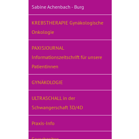
Sabine Achenbach - Burg
KREBSTHERAPIE Gynäkologische
Onkologie
PAXISJOURNAL
Informationszeitschrift für unsere
Patientinnen
GYNÄKOLOGIE
ULTRASCHALL in der
Schwangerschaft 3D/4D
Praxis-Info