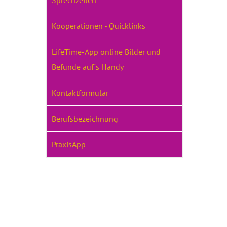
Sprechzeiten
Kooperationen - Quicklinks
LifeTime-App online Bilder und
Befunde auf´s Handy
Kontaktformular
Berufsbezeichnung
PraxisApp