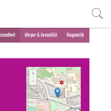
esundheit
Körper & Sexualität
Diagnostik
+
−