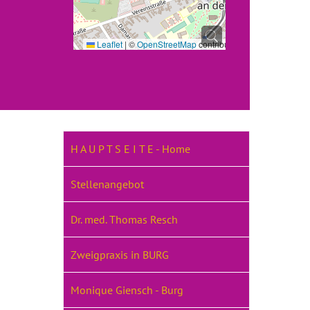
Leaflet
|
©
OpenStreetMap
contributors
H A U P T S E I T E - Home
Stellenangebot
Dr. med. Thomas Resch
Zweigpraxis in BURG
Monique Giensch - Burg