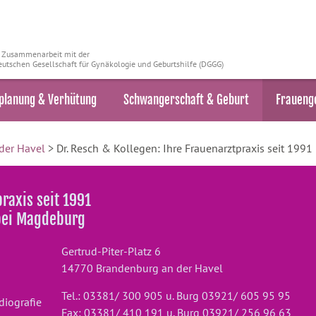
n Zusammenarbeit mit der
utschen Gesellschaft für Gynäkologie und Geburtshilfe (DGGG)
planung & Verhütung
Schwangerschaft & Geburt
Fraueng
der Havel
> Dr. Resch & Kollegen: Ihre Frauenarztpraxis seit 1991
praxis seit 1991
 bei Magdeburg
Gertrud-Piter-Platz 6
14770 Brandenburg an der Havel
Tel.: 03381/ 300 905 u. Burg 03921/ 605 95 95
diografie
Fax: 03381/ 410 191 u. Burg 03921/ 256 96 63