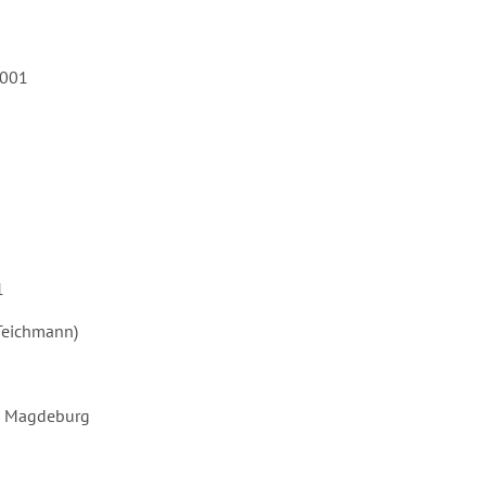
2001
1
 Teichmann)
in Magdeburg