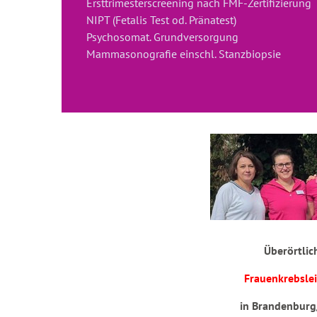
Ersttrimesterscreening nach FMF-Zertifizierung
NIPT (Fetalis Test od. Pränatest)
Psychosomat. Grundversorgung
Mammasonografie einschl. Stanzbiopsie
Überörtlic
Frauenkrebslei
in Brandenburg