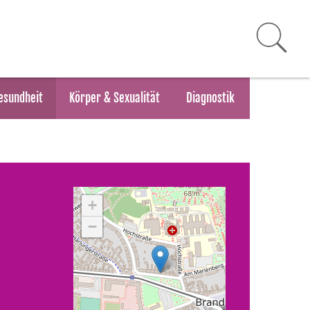
esundheit
Körper & Sexualität
Diagnostik
+
−