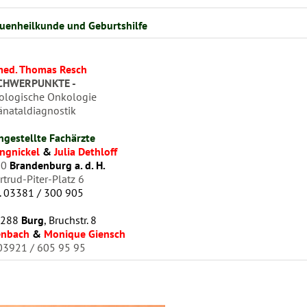
auenheilkunde und Geburtshilfe
med. Thomas Resch
HWERPUNKTE -
ologische Onkologie
ataldiagnostik
ngestellte Fachärzte
ungnickel
&
Julia Dethloff
70
Brandenburg a. d. H.
ter-Platz 6
l. 03381 / 300 905
9288
Burg
, Bruchstr. 8
enbach
&
Monique Giensch
921 / 605 95 95