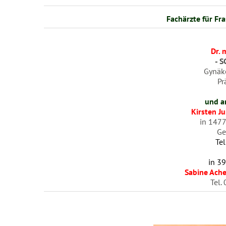
Fachärzte für Fr
Dr. 
- SC
Gynäk
Prän
und a
Kirsten J
in 147
Gertrud-Pi
Te
in 3
Sabine Ach
Tel. 03