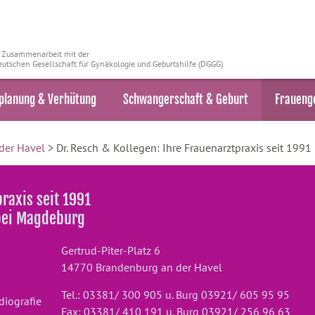
n Zusammenarbeit mit der
utschen Gesellschaft für Gynäkologie und Geburtshilfe (DGGG)
planung & Verhütung
Schwangerschaft & Geburt
Fraueng
der Havel
> Dr. Resch & Kollegen: Ihre Frauenarztpraxis seit 1991
praxis seit 1991
 bei Magdeburg
Gertrud-Piter-Platz 6
14770 Brandenburg an der Havel
Tel.: 03381/ 300 905 u. Burg 03921/ 605 95 95
diografie
Fax: 03381/ 410 191 u. Burg 03921/ 256 96 63