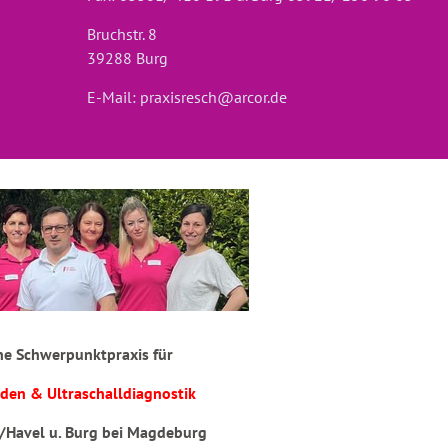
Bruchstr. 8
39288 Burg
E-Mail:
praxisresch@arcor.de
he Schwerpunktpraxis für
den & Ultraschalldiagnostik
/Havel u. Burg bei Magdeburg