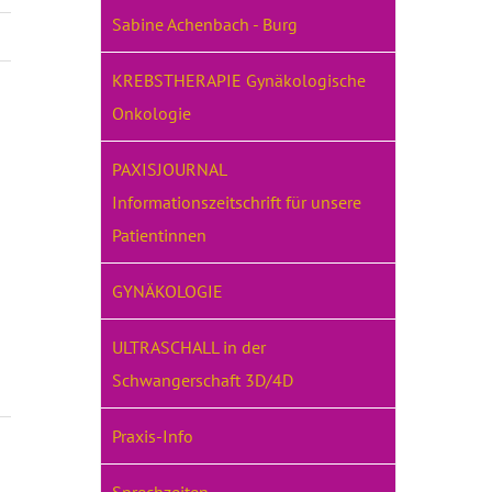
Sabine Achenbach - Burg
KREBSTHERAPIE Gynäkologische
Onkologie
PAXISJOURNAL
Informationszeitschrift für unsere
Patientinnen
GYNÄKOLOGIE
ULTRASCHALL in der
Schwangerschaft 3D/4D
Praxis-Info