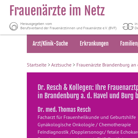
Frauenärzte im Netz
Herausgegeben vom
i
Berufsverband der Frauenärztinnen und Frauenärzte e.V. (BVF)
De
Arzt/Klinik-Suche
Erkrankungen
Familien
Startseite
>
Arztsuche
>
Frauenärzte Brandenburg an 
Dr. Resch & Kollegen: Ihre Frauenarzt
in Brandenburg a. d. Havel und Burg
Dr. med. Thomas Resch
Facharzt für Frauenheilkunde und Geburtshilfe
Gynäkologische Onkologie / Chemotherapie
Feindiagnostik /Dopplersonogr./ fetale Echokar