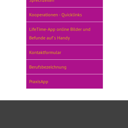
Sprechzeiten
Kooperationen - Quicklinks
LifeTime-App online Bilder und
Befunde auf´s Handy
Kontaktformular
Berufsbezeichnung
PraxisApp