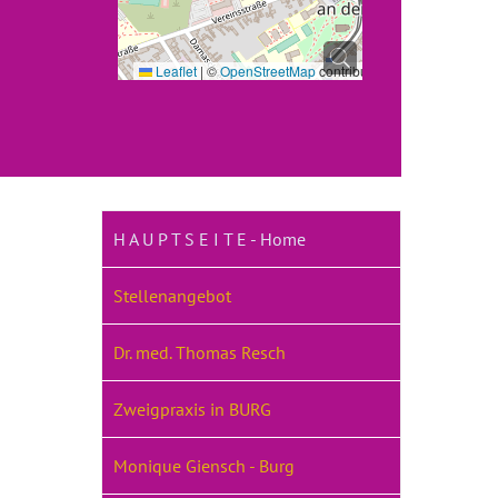
Leaflet
|
©
OpenStreetMap
contributors
H A U P T S E I T E - Home
Stellenangebot
Dr. med. Thomas Resch
Zweigpraxis in BURG
Monique Giensch - Burg