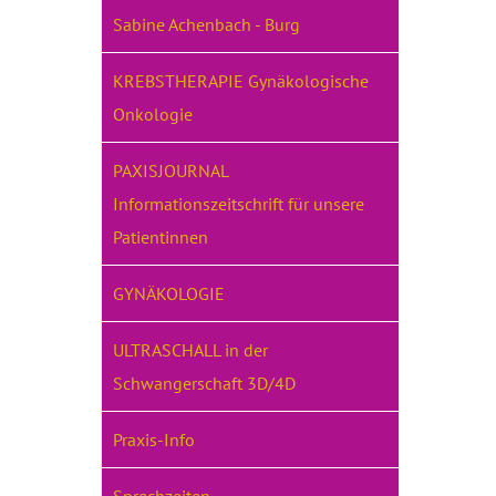
Sabine Achenbach - Burg
KREBSTHERAPIE Gynäkologische
Onkologie
PAXISJOURNAL
Informationszeitschrift für unsere
Patientinnen
GYNÄKOLOGIE
ULTRASCHALL in der
Schwangerschaft 3D/4D
Praxis-Info