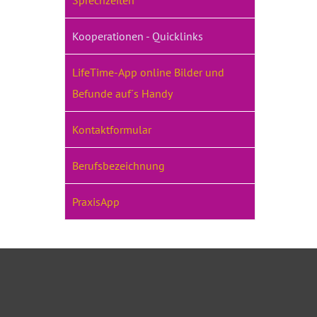
Sprechzeiten
Kooperationen - Quicklinks
LifeTime-App online Bilder und
Befunde auf´s Handy
Kontaktformular
Berufsbezeichnung
PraxisApp