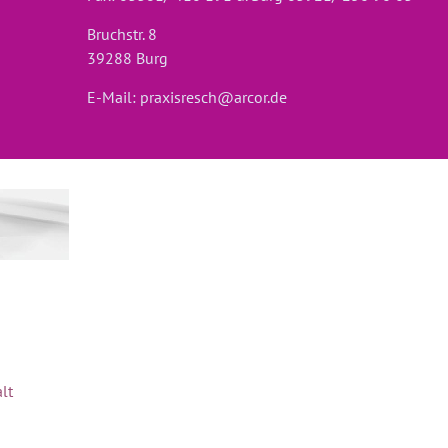
Bruchstr. 8
39288 Burg
E-Mail:
praxisresch@arcor.de
lt