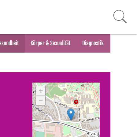
esundheit
Körper & Sexualität
Diagnostik
+
−