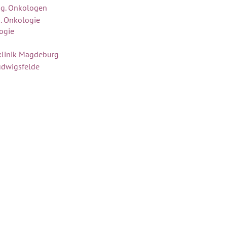
og. Onkologen
. Onkologie
ogie
klinik Magdeburg
udwigsfelde