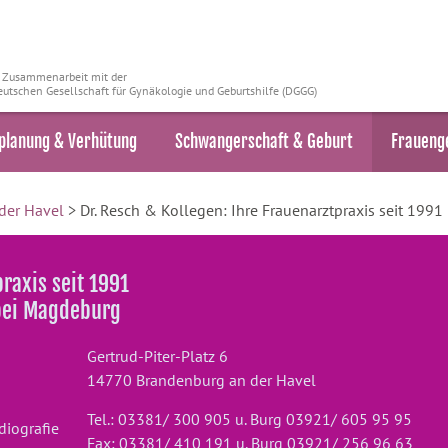
n Zusammenarbeit mit der
utschen Gesellschaft für Gynäkologie und Geburtshilfe (DGGG)
planung & Verhütung
Schwangerschaft & Geburt
Fraueng
der Havel
> Dr. Resch & Kollegen: Ihre Frauenarztpraxis seit 1991
praxis seit 1991
 bei Magdeburg
Gertrud-Piter-Platz 6
14770 Brandenburg an der Havel
Tel.: 03381/ 300 905 u. Burg 03921/ 605 95 95
diografie
Fax: 03381/ 410 191 u. Burg 03921/ 256 96 63