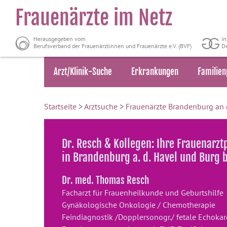
Frauenärzte im Netz
Herausgegeben vom
i
Berufsverband der Frauenärztinnen und Frauenärzte e.V. (BVF)
De
Arzt/Klinik-Suche
Erkrankungen
Familien
Startseite
>
Arztsuche
>
Frauenärzte Brandenburg an 
Dr. Resch & Kollegen: Ihre Frauenarzt
in Brandenburg a. d. Havel und Burg
Dr. med. Thomas Resch
Facharzt für Frauenheilkunde und Geburtshilfe
Gynäkologische Onkologie / Chemotherapie
Feindiagnostik /Dopplersonogr./ fetale Echokar