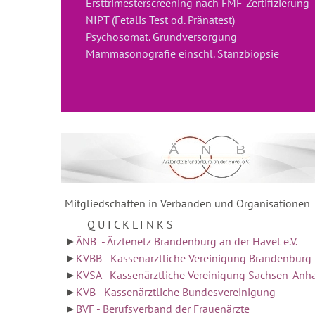
Ersttrimesterscreening nach FMF-Zertifizierung
NIPT (Fetalis Test od. Pränatest)
Psychosomat. Grundversorgung
Mammasonografie einschl. Stanzbiopsie
Mitgliedschaften in Verbänden und Organisationen
Q U I C K L I N K S
►
ÄNB - Ärztenetz Brandenburg an der Havel e.V.
►
KVBB - Kassenärztliche Vereinigung Brandenburg
►
KVSA - Kassenärztliche Vereinigung Sachsen-Anha
►
KVB - Kassenärztliche Bundesvereinigung
►
BVF - Berufsverband der Frauenärzte