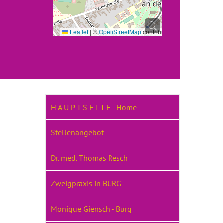
Leaflet
|
©
OpenStreetMap
contributors
H A U P T S E I T E - Home
Stellenangebot
Dr. med. Thomas Resch
Zweigpraxis in BURG
Monique Giensch - Burg