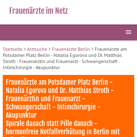
Frauenärzte im Netz
Startseite
>
Arztsuche
>
Frauenärzte Berlin
> Frauenärzte am
Potsdamer Platz Berlin - Natalia Egorova und Dr. Matthias
Stroth - Frauenärztin und Frauenarzt - Schwangerschaft -
Intimchirurgie - Akupunktur
Frauenärzte am Potsdamer Platz Berlin -
Natalia Egorova und Dr. Matthias Stroth -
Frauenärztin und Frauenarzt -
Schwangerschaft - Intimchirurgie -
Akupunktur
Spirale danach statt Pille danach -
hormonfreie Notfallverhütung in Berlin mit