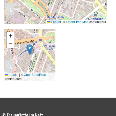
🔍
Leaflet
|
©
OpenStreetMap
contributors
+
−
🔍
Leaflet
|
©
OpenStreetMap
contributors
© Frauenärzte im Netz