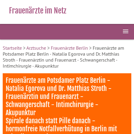
Frauenärzte im Netz
Startseite
>
Arztsuche
>
Frauenärzte Berlin
> Frauenärzte am
Potsdamer Platz Berlin - Natalia Egorova und Dr. Matthias
Stroth - Frauenärztin und Frauenarzt - Schwangerschaft -
Intimchirurgie - Akupunktur
Frauenärzte am Potsdamer Platz Berlin -
Natalia Egorova und Dr. Matthias Stroth -
Frauenärztin und Frauenarzt -
Schwangerschaft - Intimchirurgie -
Akupunktur
Spirale danach statt Pille danach -
hormonfreie Notfallverhütung in Berlin mit