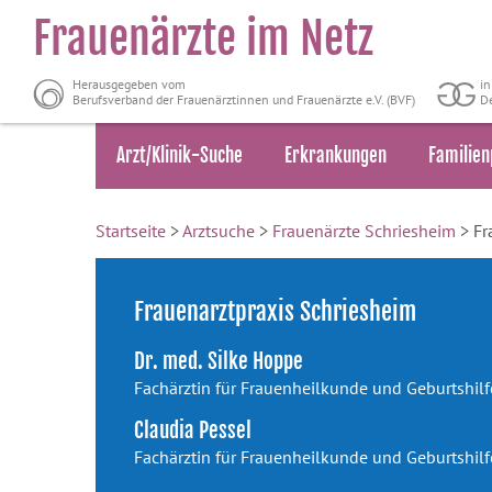
Frauenärzte im Netz
Herausgegeben vom
i
Berufsverband der Frauenärztinnen und Frauenärzte e.V. (BVF)
De
Arzt/Klinik-Suche
Erkrankungen
Familien
Startseite
>
Arztsuche
>
Frauenärzte Schriesheim
> Fr
Frauenarztpraxis Schriesheim
Dr. med. Silke Hoppe
Fachärztin für Frauenheilkunde und Geburtshilf
Claudia Pessel
Fachärztin für Frauenheilkunde und Geburtshilf