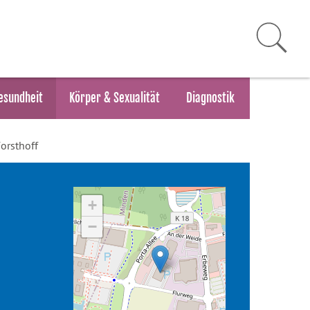
esundheit
Körper & Sexualität
Diagnostik
Forsthoff
+
−