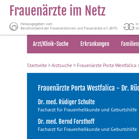
Frauenärzte im Netz
Herausgegeben vom
i
Berufsverband der Frauenärztinnen und Frauenärzte e.V. (BVF)
De
Arzt/Klinik-Suche
Erkrankungen
Familien
Startseite
>
Arztsuche
>
Frauenärzte Porta Westfalica
>
Frauenärzte Porta Westfalica - Dr. Rü
Dr. med. Rüdiger Schulte
Facharzt für Frauenheilkunde und Geburtshilfe
Dr. med. Bernd Forsthoff
Facharzt für Frauenheilkunde und Geburtshilfe