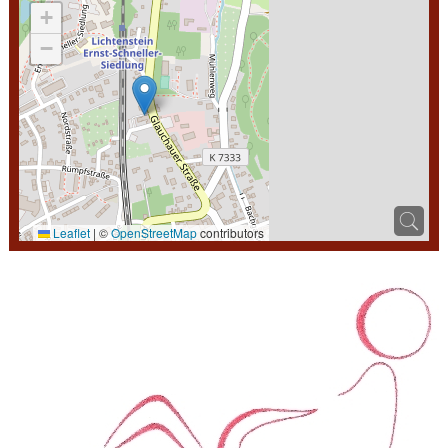
+
−
Leaflet
|
©
OpenStreetMap
contributors