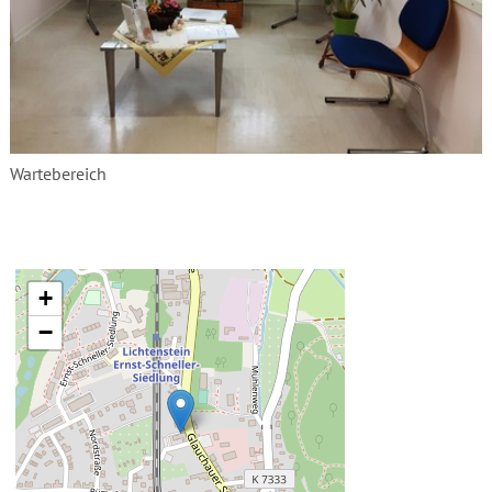
Wartebereich
+
−