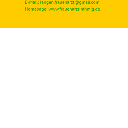
E-Mail:
langen.frauenarzt@gmail.com
Homepage:
www.frauenarzt-rahmig.de