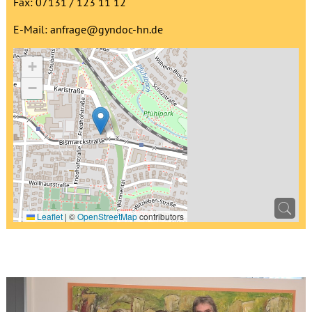
Fax: 07131 / 123 11 12
E-Mail:
anfrage@gyndoc-hn.de
+
−
Leaflet
|
©
OpenStreetMap
contributors