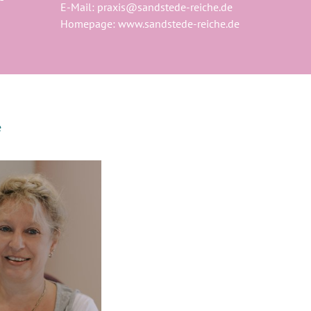
E-Mail:
praxis@sandstede-reiche.de
Homepage:
www.sandstede-reiche.de
e