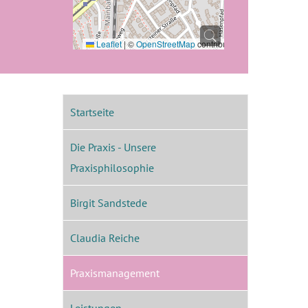
Leaflet
|
©
OpenStreetMap
contributors
Startseite
Die Praxis - Unsere
Praxisphilosophie
Birgit Sandstede
Claudia Reiche
Praxismanagement