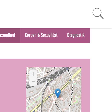
esundheit
Körper & Sexualität
Diagnostik
+
−