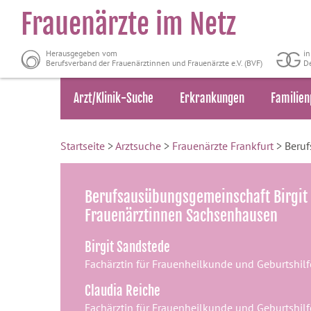
Frauenärzte im Netz
Herausgegeben vom
i
Berufsverband der Frauenärztinnen und Frauenärzte e.V. (BVF)
De
Arzt/Klinik-Suche
Erkrankungen
Familien
Startseite
>
Arztsuche
>
Frauenärzte Frankfurt
> Beruf
Berufsausübungsgemeinschaft Birgit 
Frauenärztinnen Sachsenhausen
Birgit Sandstede
Fachärztin für Frauenheilkunde und Geburtshilf
Claudia Reiche
Fachärztin für Frauenheilkunde und Geburtshilf