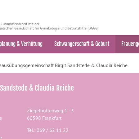
n Zusammenarbeit mit der
utschen Gesellschaft für Gynäkologie und Geburtshilfe (DGGG)
planung & Verhütung
Schwangerschaft & Geburt
Fraueng
sausübungsgemeinschaft Birgit Sandstede & Claudia Reiche
Sandstede & Claudia Reiche
Ziegelhüttenweg 1 - 3
e
60598 Frankfurt
Tel.: 069 / 62 11 22
e