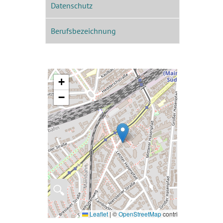
Datenschutz
Berufsbezeichnung
+
−
🔍
Leaflet
|
©
OpenStreetMap
contributors