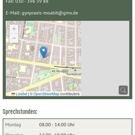
Fax: 030 - 396 59 88
E-Mail:
gynpraxis-moabit@gmx.de
+
−
Leaflet
|
©
OpenStreetMap
contributors
Sprechstunden:
Montag
08.00 - 14.00 Uhr