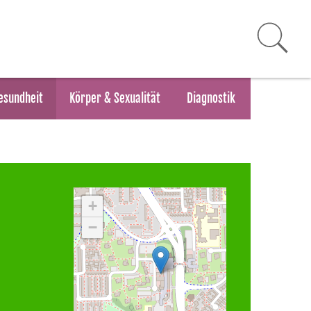
esundheit
Körper & Sexualität
Diagnostik
+
−