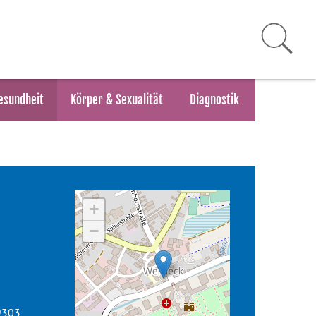
esundheit
Körper & Sexualität
Diagnostik
+
−
9303