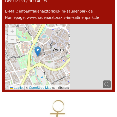
Fax: 02389 / 900 40 99
E-Mail:
info@frauenarztpraxis-im-salinenpark.de
Homepage:
www.frauenarztpraxis-im-salinenpark.de
+
−
Leaflet
|
©
OpenStreetMap
contributors