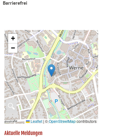
Barrierefrei
+
−
🔍
Leaflet
|
©
OpenStreetMap
contributors
Aktuelle Meldungen