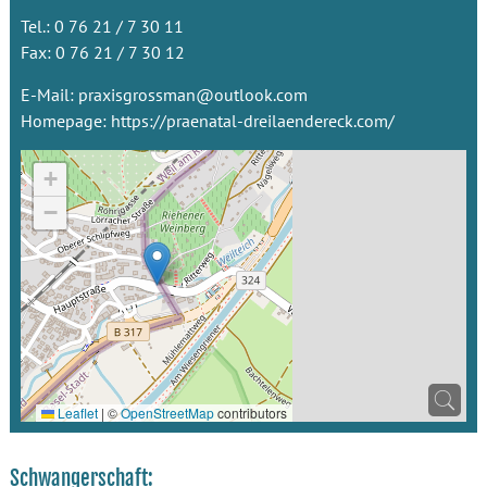
Tel.: 0 76 21 / 7 30 11
Fax: 0 76 21 / 7 30 12
E-Mail:
praxisgrossman@outlook.com
Homepage:
https://praenatal-dreilaendereck.com/
+
−
Leaflet
|
©
OpenStreetMap
contributors
Schwangerschaft: