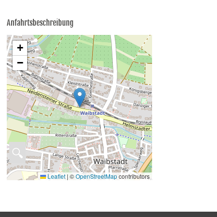
Anfahrtsbeschreibung
+
−
🔍
Leaflet
|
©
OpenStreetMap
contributors