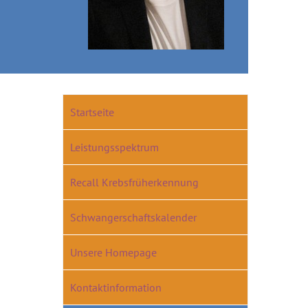
Startseite
Leistungsspektrum
Recall Krebsfrüherkennung
Schwangerschaftskalender
Unsere Homepage
Kontaktinformation