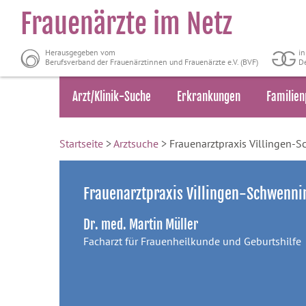
Frauenärzte im Netz
Herausgegeben vom
i
Berufsverband der Frauenärztinnen und Frauenärzte e.V. (BVF)
De
Arzt/Klinik-Suche
Erkrankungen
Familien
Startseite
>
Arztsuche
> Frauenarztpraxis Villingen-
Frauenarztpraxis Villingen-Schwenn
Dr. med. Martin Müller
Facharzt für Frauenheilkunde und Geburtshilfe