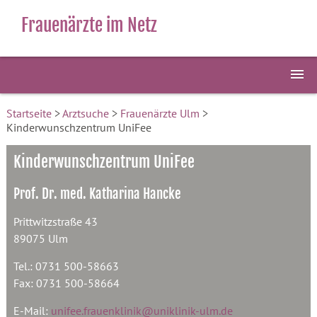
Frauenärzte im Netz
Startseite
>
Arztsuche
>
Frauenärzte Ulm
>
Kinderwunschzentrum UniFee
Kinderwunschzentrum UniFee
Prof. Dr. med. Katharina Hancke
Prittwitzstraße 43
89075 Ulm
Tel.: 0731 500-58663
Fax: 0731 500-58664
E-Mail:
unifee.frauenklinik@uniklinik-ulm.de