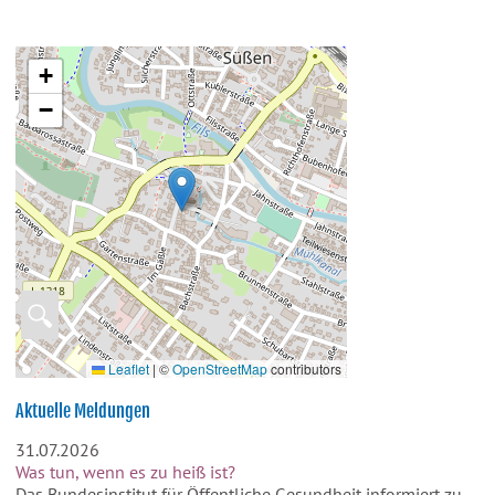
+
−
🔍
Leaflet
|
©
OpenStreetMap
contributors
Aktuelle Meldungen
31.07.2026
Was tun, wenn es zu heiß ist?
Das Bundesinstitut für Öffentliche Gesundheit informiert zu