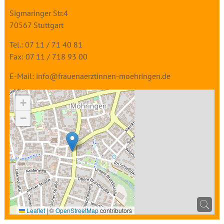
Sigmaringer Str.4
70567 Stuttgart
Tel.: 07 11 / 71 40 81
Fax: 07 11 / 718 93 00
E-Mail:
info@frauenaerztinnen-moehringen.de
+
−
Leaflet
|
©
OpenStreetMap
contributors