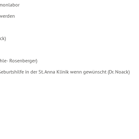
rmonlabor
hwerden
ck)
ähle- Rosenberger)
burtshilfe in der St. Anna Klinik wenn gewünscht (Dr. Noack)