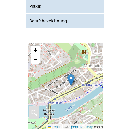
Praxis
Berufsbezeichnung
+
−
🔍
Leaflet
|
©
OpenStreetMap
contributors