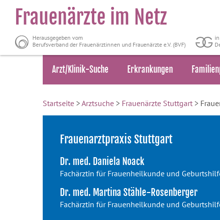
Frauenärzte im Netz
Herausgegeben vom
i
Berufsverband der Frauenärztinnen und Frauenärzte e.V. (BVF)
De
Arzt/Klinik-Suche
Erkrankungen
Familien
Startseite
>
Arztsuche
>
Frauenärzte Stuttgart
> Frauen
Frauenarztpraxis Stuttgart
Dr. med. Daniela Noack
Fachärztin für Frauenheilkunde und Geburtshilf
Dr. med. Martina Stähle-Rosenberger
Fachärztin für Frauenheilkunde und Geburtshilf