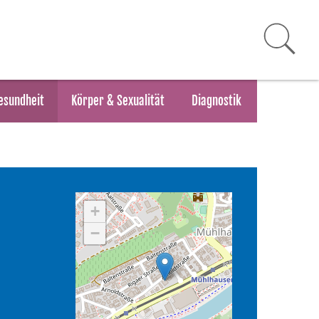
esundheit
Körper & Sexualität
Diagnostik
+
−