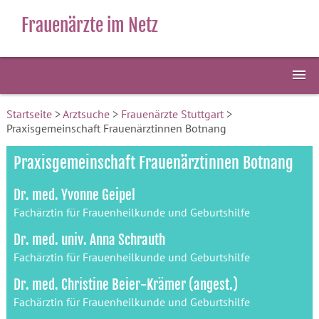
Frauenärzte im Netz
Startseite
>
Arztsuche
>
Frauenärzte Stuttgart
>
Praxisgemeinschaft Frauenärztinnen Botnang
Praxisgemeinschaft Frauenärztinnen Botnang
Dr. med. Yvonne Geipel
Fachärztin für Frauenheilkunde und Geburtshilfe
Dr. med. univ. Anna Schrauth
Fachärztin für Frauenheilkunde und Geburtshilfe
Dr. med. Christine Beier-Krämer (angest.)
Fachärztin für Frauenheilkunde und Geburtshilfe