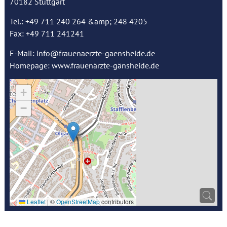
70182 Stuttgart
Tel.: +49 711 240 264 &amp; 248 4205
Fax: +49 711 241241
E-Mail:
info@frauenaerzte-gaensheide.de
Homepage:
www.frauenärzte-gänsheide.de
+
−
Leaflet
|
©
OpenStreetMap
contributors