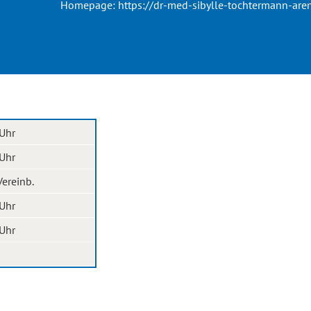
Homepage:
https://dr-med-sibylle-tochtermann-are
 Uhr
 Uhr
Vereinb.
 Uhr
 Uhr