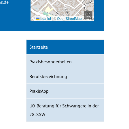
ns.de
Leaflet
|
©
OpenStreetMap
contributors
Startseite
Praxisbesonderheiten
Berufsbezeichnung
PraxisApp
U0-Beratung für Schwangere in der
28. SSW