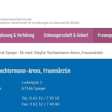
n Zusammenarbeit mit der
utschen Gesellschaft für Gynäkologie und Geburtshilfe (DGGG)
planung & Verhütung
Schwangerschaft & Geburt
Fraueng
zt Speyer - Dr. med. Sibylle Tochtermann-Arens, Frauenärztin
 Tochtermann-Arens, Frauenärztin
Ludwigstr. 1
e
67346 Speyer
Tel.: 0 62 32 / 7 39 50
Fax: 0 62 32 / 7 49 80