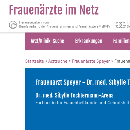
Frauenärzte im Netz
Herausgegeben vom
i
Berufsverband der Frauenärztinnen und Frauenärzte e.V. (BVF)
De
Arzt/Klinik-Suche
Erkrankungen
Familien
Startseite
>
Arztsuche
>
Frauenärzte Speyer
> Frauenar
Frauenarzt Speyer - Dr. med. Sibylle
Dr. med. Sibylle Tochtermann-Arens
Fachärztin für Frauenheilkunde und Geburtshilf