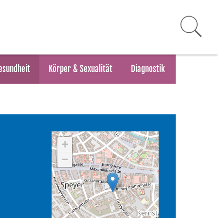
esundheit
Körper & Sexualität
Diagnostik
+
−