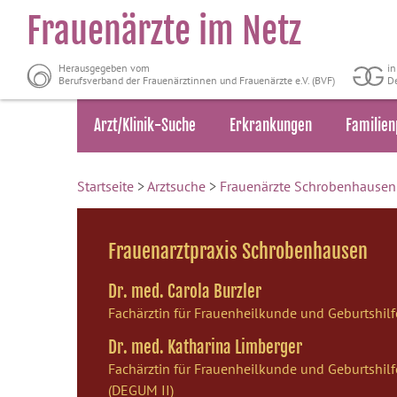
Frauenärzte im Netz
Herausgegeben vom
i
Berufsverband der Frauenärztinnen und Frauenärzte e.V. (BVF)
De
Arzt/Klinik-Suche
Erkrankungen
Familien
Startseite
>
Arztsuche
>
Frauenärzte Schrobenhausen
Frauenarztpraxis Schrobenhausen
Dr. med. Carola Burzler
Fachärztin für Frauenheilkunde und Geburtshilf
Dr. med. Katharina Limberger
Fachärztin für Frauenheilkunde und Geburtshilf
(DEGUM II)