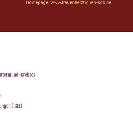
Homepage:
www.frauenaerztinnen-sob.de
Muttermund-Krebses
e
tungen (IGEL)