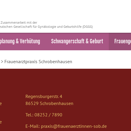
n Zusammenarbeit mit der
utschen Gesellschaft für Gynäkologie und Geburtshilfe (DGGG)
planung & Verhütung
Schwangerschaft & Geburt
Fraueng
> Frauenarztpraxis Schrobenhausen
Regensburgerstr. 4
e
86529 Schrobenhausen
Tel.: 08252 / 7890
e
E-Mail:
praxis@frauenaerztinnen-sob.de