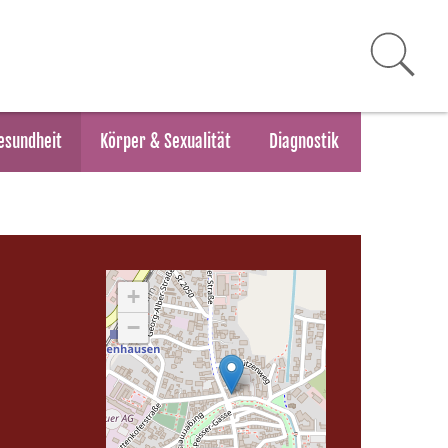
esundheit
Körper & Sexualität
Diagnostik
+
−