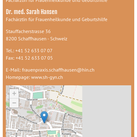
Fachärztin für Frauenheilkunde und Geburtshilfe
Dr. med. Sarah Hansen
Fachärztin für Frauenheilkunde und Geburtshilfe
Stauffacherstrasse 36
8200 Schaffhausen - Schweiz
Tel.: +41 52 633 07 07
Fax: +41 52 633 07 05
E-Mail:
frauenpraxis.schaffhausen@hin.ch
Homepage:
www.sh-gyn.ch
+
−