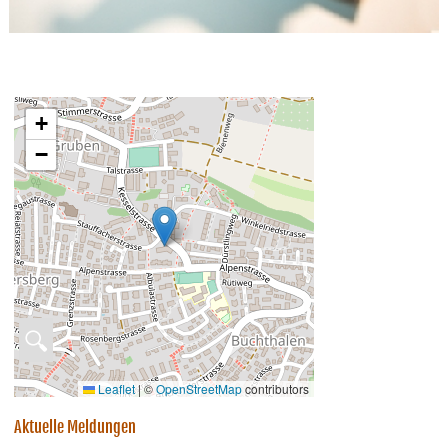
+
−
🔍
Leaflet
|
©
OpenStreetMap
contributors
Aktuelle Meldungen