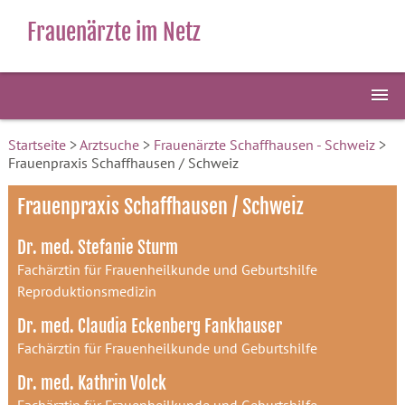
Frauenärzte im Netz
Startseite
>
Arztsuche
>
Frauenärzte Schaffhausen - Schweiz
>
Frauenpraxis Schaffhausen / Schweiz
Frauenpraxis Schaffhausen / Schweiz
Dr. med. Stefanie Sturm
Fachärztin für Frauenheilkunde und Geburtshilfe
Reproduktionsmedizin
Dr. med. Claudia Eckenberg Fankhauser
Fachärztin für Frauenheilkunde und Geburtshilfe
Dr. med. Kathrin Volck