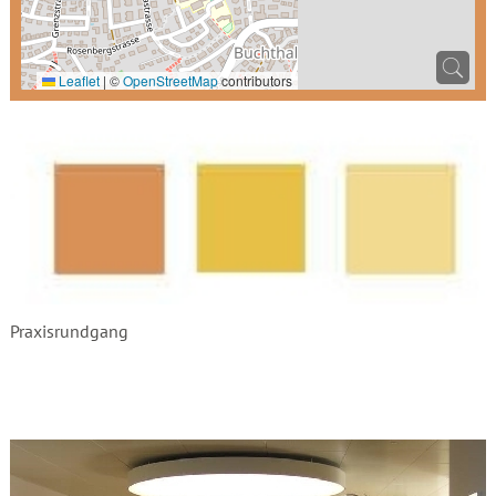
Leaflet
|
©
OpenStreetMap
contributors
Praxisrundgang