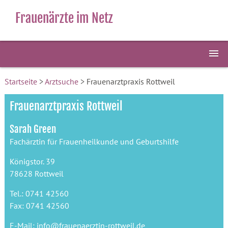
Frauenärzte im Netz
Startseite
>
Arztsuche
> Frauenarztpraxis Rottweil
Frauenarztpraxis Rottweil
Sarah Green
Fachärztin für Frauenheilkunde und Geburtshilfe
Königstor. 39
78628 Rottweil
Tel.: 0741 42560
Fax: 0741 42560
E-Mail: info@frauenaerztin-rottweil.de