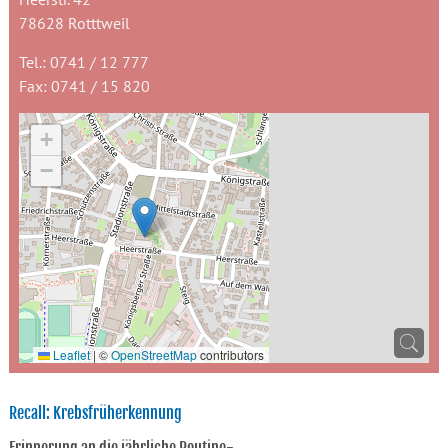
78628 Rotttweil
Tel.: 0741 / 12 777
Fax: 0741 / 15 820
+
−
Leaflet
|
©
OpenStreetMap
contributors
Recall: Krebsfrüherkennung