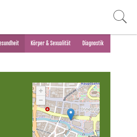
esundheit
Körper & Sexualität
Diagnostik
+
−