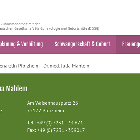
n Zusammenarbeit mit der
utschen Gesellschaft für Gynäkologie und Geburtshilfe (DGGG)
planung & Verhütung
Schwangerschaft & Geburt
Fraueng
enärztin Pforzheim - Dr. med. Julia Mahlein
ia Mahlein
Am Waisenhausplatz 26
e
75172 Pforzheim
Tel.: +49 (0) 7231 - 33 671
Fax: +49 (0) 7231 - 359017