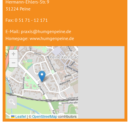
Hermann-Ehlers-Str. 9
31224 Peine
Fax: 0 51 71 - 12 171
E-Mail: praxis@humgenpeine.de
Homepage: www.humgenpeine.de
+
−
🔍
Leaflet
|
©
OpenStreetMap
contributors